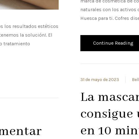
marca de cosmética de co
naturales con los activos
Huesca para ti. Cofres dis
s los resultados estéticos
tenemos la solución!. El
Continue Reading
o tratamiento
31 de mayo de 2023
Bel
La mascar
consigue 
en 10 min
ementar