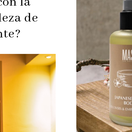
con la
leza de
nte?