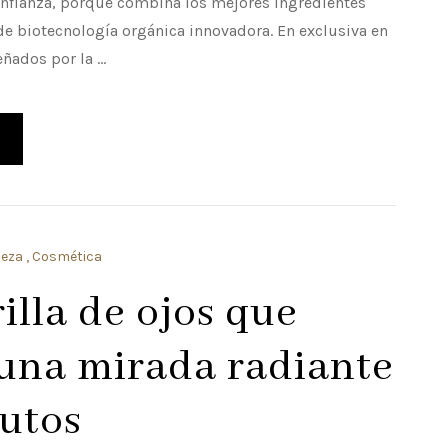
nfianza, porque combina los mejores ingredientes
 de biotecnología orgánica innovadora. En exclusiva en
eñados por la …
leza
Cosmética
illa de ojos que
una mirada radiante
utos