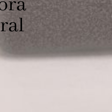
ora
ral