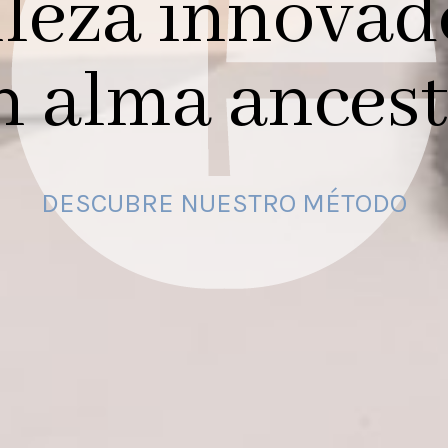
lleza innovad
n alma ancest
DESCUBRE NUESTRO MÉTODO