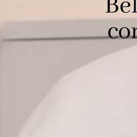
Be
co