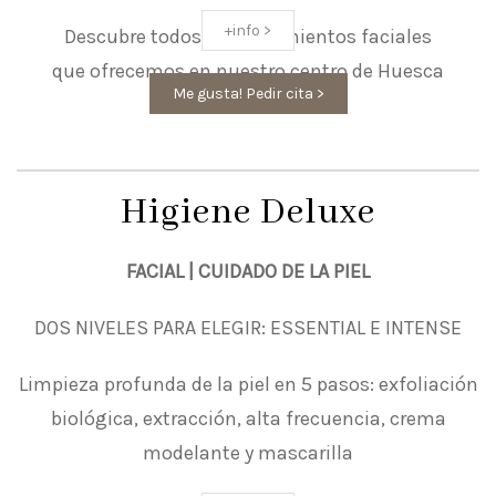
+info >
Descubre todos los tratamientos faciales
que ofrecemos en nuestro centro de Huesca
Me gusta! Pedir cita >
Higiene Deluxe
FACIAL | CUIDADO DE LA PIEL
DOS NIVELES PARA ELEGIR: ESSENTIAL E INTENSE
Limpieza profunda de la piel en 5 pasos: exfoliación
biológica, extracción, alta frecuencia, crema
modelante y mascarilla