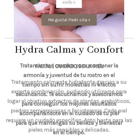
+info >
Me gusta! Pedir cita >
Hydra Calma y Confort
Tratamientos creados para mantener la
FACIAL | CUIDADO DE LA PIEL
armonía y juventud de tu rostro en el
Tratamiento calmante hidratante gracias a su
tiempo sin sufrir molestias ni efectos
experta combinación, pudiendo utilizarse para
secundarios. Te escuchamos y asesoramos
logar el objetivo extractos de plantas, prebióticos,
para conseguir los mejores resultados
piedras semipreciosas o facioterapia. Cada piel
acompañándote en el cuidado de tu piel
requiere un cuidado específico. Apto hasta para las
para que mantengas su belleza y bienestar
pieles más sensibles y delicadas.
en el tiempo.