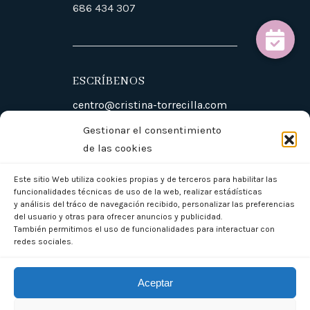
686 434 307
ESCRÍBENOS
centro@cristina-torrecilla.com
Gestionar el consentimiento
de las cookies
VISÍTANOS
Este sitio Web utiliza cookies propias y de terceros para habilitar las
funcionalidades técnicas de uso de la web, realizar estádísticas
C/ Benabarre 1, Oficina 11. Huesca
y análisis del tráco de navegación recibido, personalizar las preferencias
del usuario y otras para ofrecer anuncios y publicidad.
También permitimos el uso de funcionalidades para interactuar con
redes sociales.
Aceptar