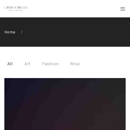
Home
All
Art
Fashion
Misc