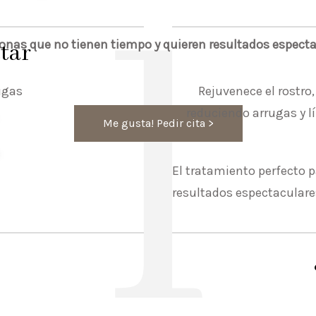
l
sonas que no tienen tiempo y quieren resultados espec
tar
ugas
Rejuvenece el rostro,
reduciendo arrugas y l
Me gusta! Pedir cita >
El tratamiento perfecto 
resultados espectacular