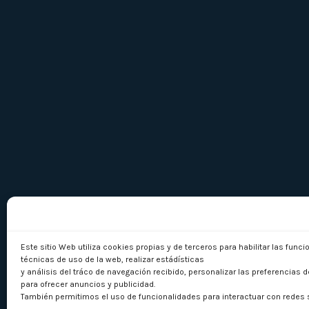
Este sitio Web utiliza cookies propias y de terceros para habilitar las func
técnicas de uso de la web, realizar estádísticas
y análisis del tráco de navegación recibido, personalizar las preferencias d
para ofrecer anuncios y publicidad.
También permitimos el uso de funcionalidades para interactuar con redes 