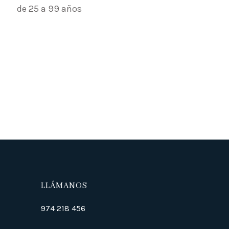
de 25 a 99 años
LLÁMANOS
974 218 456